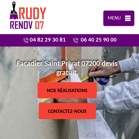
MENU
04 82 29 30 81
06 40 25 90 00
Façadier Saint Privat 07200 devis
gratuit.
NOS RÉALISATIONS
CONTACTEZ-NOUS