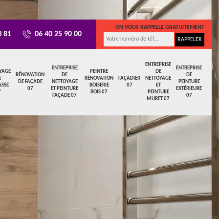
ON VOUS RAPPELLE GRATUITEMENT
0 81
06 40 25 90 00
ENTREPRISE
ENTREPRISE
ENTREPRISE
YAGE
PEINTRE
DE
RÉNOVATION
DE
DE
E
RÉNOVATION
FAÇADIER
NETTOYAGE
DE FAÇADE
NETTOYAGE
PEINTURE
ASSE
BOISERIE
07
ET
07
ET PEINTURE
EXTÉRIEURE
7
BOIS 07
PEINTURE
FAÇADE 07
07
MURET 07