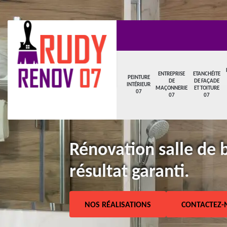
ENTREPRISE
ETANCHÉITE
PEINTURE
DE
DE FAÇADE
INTÉRIEUR
MAÇONNERIE
ET TOITURE
07
07
07
Rénovation salle de 
résultat garanti.
NOS RÉALISATIONS
CONTACTEZ-