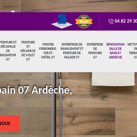
04 82 29 3
PEINTURE ET
PEINTURE
PEINTRE
ENTREPRISE DE
ENTREPRISE
RÉNOVATION
NETTO
DÉCAPAGE
ET
FERRONERIE,
RAVALEMENT ET
DE
SALLE DE
D
DE
DÉCAPAGE
FER ET
PEINTURE DE
PEINTURE
BAIN 07
TERR
RADIATEUR
DE VOLET
MÉTAL 07
FAÇADE 07
07
ARDÈCHE
0
07
07
bain 07 Ardèche,
NOUS