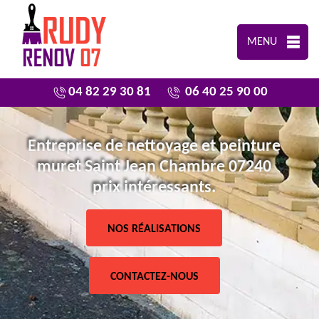
MENU
04 82 29 30 81
06 40 25 90 00
Entreprise de nettoyage et peinture
muret Saint Jean Chambre 07240
prix intéressants.
NOS RÉALISATIONS
CONTACTEZ-NOUS