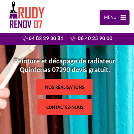
MENU
04 82 29 30 81
06 40 25 90 00
Peinture et décapage de radiateur
Quintenas 07290 devis gratuit.
NOS RÉALISATIONS
CONTACTEZ-NOUS