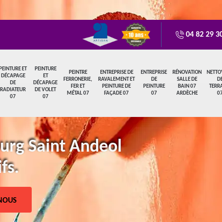
04 82 29 3
PEINTURE ET
PEINTURE
PEINTRE
ENTREPRISE DE
ENTREPRISE
RÉNOVATION
NETTO
DÉCAPAGE
ET
FERRONERIE,
RAVALEMENT ET
DE
SALLE DE
D
DE
DÉCAPAGE
FER ET
PEINTURE DE
PEINTURE
BAIN 07
TERR
RADIATEUR
DE VOLET
MÉTAL 07
FAÇADE 07
07
ARDÈCHE
0
07
07
ourg Saint Andeol
fs.
NOUS