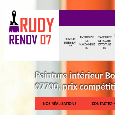
ENTREPRISE
ETANCHÉITE
PEINTURE
DE
DE FAÇADE
INTÉRIEUR
MAÇONNERIE
ET TOITURE
07
07
07
Peinture intérieur B
07700, prix compétiti
NOS RÉALISATIONS
CONTACTEZ-