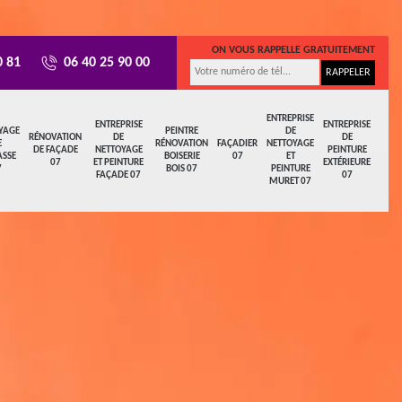
ON VOUS RAPPELLE GRATUITEMENT
0 81
06 40 25 90 00
ENTREPRISE
ENTREPRISE
ENTREPRISE
YAGE
PEINTRE
DE
RÉNOVATION
DE
DE
E
RÉNOVATION
FAÇADIER
NETTOYAGE
DE FAÇADE
NETTOYAGE
PEINTURE
ASSE
BOISERIE
07
ET
07
ET PEINTURE
EXTÉRIEURE
7
BOIS 07
PEINTURE
FAÇADE 07
07
MURET 07