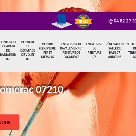
04 82 29 3
PEINTURE ET
PEINTURE
PEINTRE
ENTREPRISE DE
ENTREPRISE
RÉNOVATION
NETTO
DÉCAPAGE
ET
FERRONERIE,
RAVALEMENT ET
DE
SALLE DE
D
DE
DÉCAPAGE
FER ET
PEINTURE DE
PEINTURE
BAIN 07
TERR
RADIATEUR
DE VOLET
MÉTAL 07
FAÇADE 07
07
ARDÈCHE
0
07
07
homerac 07210,
NOUS