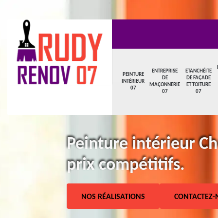
ENTREPRISE
ETANCHÉITE
PEINTURE
DE
DE FAÇADE
INTÉRIEUR
MAÇONNERIE
ET TOITURE
07
07
07
Peinture intérieur C
prix compétitifs.
NOS RÉALISATIONS
CONTACTEZ-