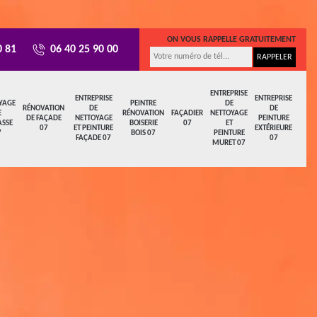
ON VOUS RAPPELLE GRATUITEMENT
0 81
06 40 25 90 00
ENTREPRISE
ENTREPRISE
ENTREPRISE
YAGE
PEINTRE
DE
RÉNOVATION
DE
DE
E
RÉNOVATION
FAÇADIER
NETTOYAGE
DE FAÇADE
NETTOYAGE
PEINTURE
ASSE
BOISERIE
07
ET
07
ET PEINTURE
EXTÉRIEURE
7
BOIS 07
PEINTURE
FAÇADE 07
07
MURET 07