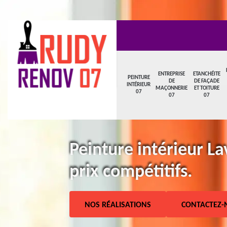
ENTREPRISE
ETANCHÉITE
PEINTURE
DE
DE FAÇADE
INTÉRIEUR
MAÇONNERIE
ET TOITURE
07
07
07
Peinture intérieur La
prix compétitifs.
NOS RÉALISATIONS
CONTACTEZ-