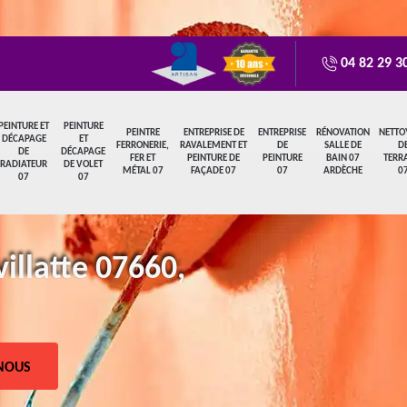
04 82 29 3
PEINTURE ET
PEINTURE
PEINTRE
ENTREPRISE DE
ENTREPRISE
RÉNOVATION
NETTO
DÉCAPAGE
ET
FERRONERIE,
RAVALEMENT ET
DE
SALLE DE
D
DE
DÉCAPAGE
FER ET
PEINTURE DE
PEINTURE
BAIN 07
TERR
RADIATEUR
DE VOLET
MÉTAL 07
FAÇADE 07
07
ARDÈCHE
0
07
07
villatte 07660,
NOUS