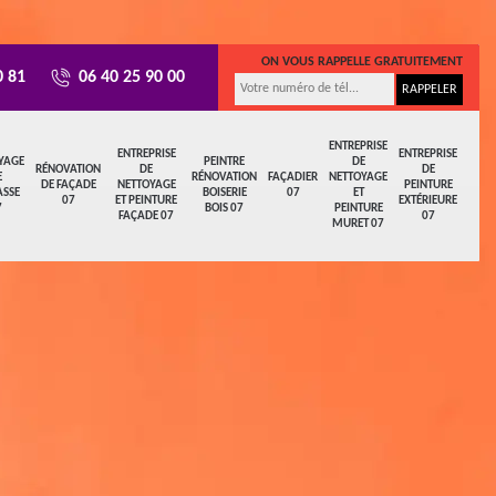
ON VOUS RAPPELLE GRATUITEMENT
0 81
06 40 25 90 00
ENTREPRISE
ENTREPRISE
ENTREPRISE
YAGE
PEINTRE
DE
RÉNOVATION
DE
DE
E
RÉNOVATION
FAÇADIER
NETTOYAGE
DE FAÇADE
NETTOYAGE
PEINTURE
ASSE
BOISERIE
07
ET
07
ET PEINTURE
EXTÉRIEURE
7
BOIS 07
PEINTURE
FAÇADE 07
07
MURET 07