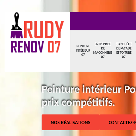
ENTREPRISE
ETANCHÉITE
PEINTURE
DE
DE FAÇADE
INTÉRIEUR
MAÇONNERIE
ET TOITURE
07
07
07
Peinture intérieur P
prix compétitifs.
NOS RÉALISATIONS
CONTACTEZ-