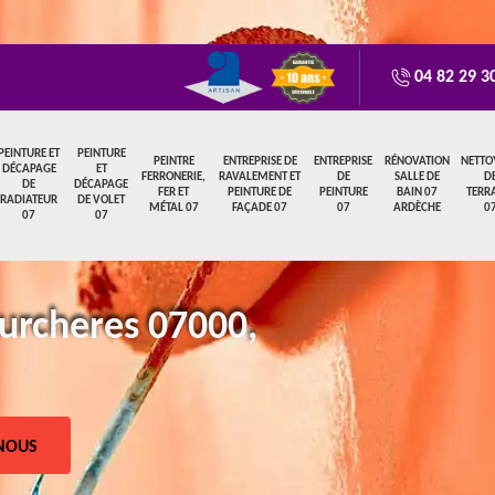
04 82 29 3
PEINTURE ET
PEINTURE
PEINTRE
ENTREPRISE DE
ENTREPRISE
RÉNOVATION
NETTO
DÉCAPAGE
ET
FERRONERIE,
RAVALEMENT ET
DE
SALLE DE
D
DE
DÉCAPAGE
FER ET
PEINTURE DE
PEINTURE
BAIN 07
TERR
RADIATEUR
DE VOLET
MÉTAL 07
FAÇADE 07
07
ARDÈCHE
0
07
07
ourcheres 07000,
NOUS