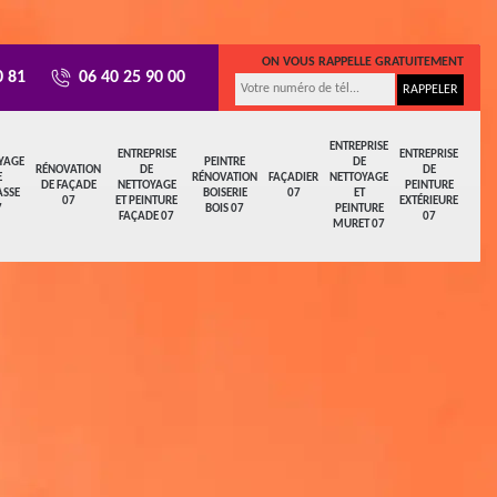
ON VOUS RAPPELLE GRATUITEMENT
0 81
06 40 25 90 00
ENTREPRISE
ENTREPRISE
ENTREPRISE
YAGE
PEINTRE
DE
RÉNOVATION
DE
DE
E
RÉNOVATION
FAÇADIER
NETTOYAGE
DE FAÇADE
NETTOYAGE
PEINTURE
ASSE
BOISERIE
07
ET
07
ET PEINTURE
EXTÉRIEURE
7
BOIS 07
PEINTURE
FAÇADE 07
07
MURET 07