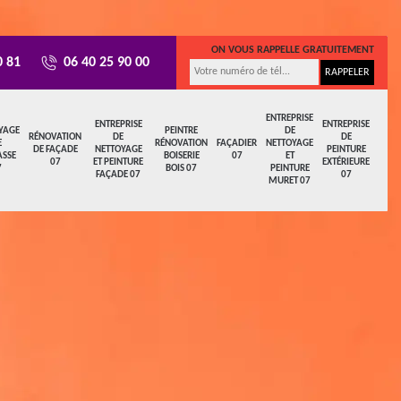
ON VOUS RAPPELLE GRATUITEMENT
0 81
06 40 25 90 00
ENTREPRISE
ENTREPRISE
ENTREPRISE
YAGE
PEINTRE
DE
RÉNOVATION
DE
DE
E
RÉNOVATION
FAÇADIER
NETTOYAGE
DE FAÇADE
NETTOYAGE
PEINTURE
ASSE
BOISERIE
07
ET
07
ET PEINTURE
EXTÉRIEURE
7
BOIS 07
PEINTURE
FAÇADE 07
07
MURET 07