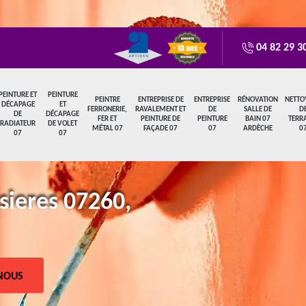
04 82 29 3
PEINTURE ET
PEINTURE
PEINTRE
ENTREPRISE DE
ENTREPRISE
RÉNOVATION
NETTO
DÉCAPAGE
ET
FERRONERIE,
RAVALEMENT ET
DE
SALLE DE
D
DE
DÉCAPAGE
FER ET
PEINTURE DE
PEINTURE
BAIN 07
TERR
RADIATEUR
DE VOLET
MÉTAL 07
FAÇADE 07
07
ARDÈCHE
0
07
07
sieres 07260,
NOUS