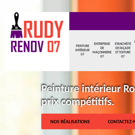
ENTREPRISE
ETANCHÉITE
PEINTURE
DE
DE FAÇADE
INTÉRIEUR
MAÇONNERIE
ET TOITURE
07
07
07
Peinture intérieur Ro
prix compétitifs.
NOS RÉALISATIONS
CONTACTEZ-