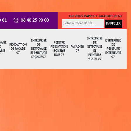
ON VOUS RAPPELLE GRATUITEMENT
0 81
06 40 25 90 00
ENTREPRISE
ENTREPRISE
ENTREPRISE
YAGE
PEINTRE
DE
RÉNOVATION
DE
DE
E
RÉNOVATION
FAÇADIER
NETTOYAGE
DE FAÇADE
NETTOYAGE
PEINTURE
ASSE
BOISERIE
07
ET
07
ET PEINTURE
EXTÉRIEURE
7
BOIS 07
PEINTURE
FAÇADE 07
07
MURET 07