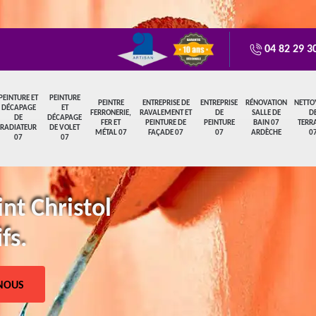
04 82 29 3
PEINTURE ET
PEINTURE
PEINTRE
ENTREPRISE DE
ENTREPRISE
RÉNOVATION
NETTO
DÉCAPAGE
ET
FERRONERIE,
RAVALEMENT ET
DE
SALLE DE
D
DE
DÉCAPAGE
FER ET
PEINTURE DE
PEINTURE
BAIN 07
TERR
RADIATEUR
DE VOLET
MÉTAL 07
FAÇADE 07
07
ARDÈCHE
0
07
07
int Christol
fs.
NOUS