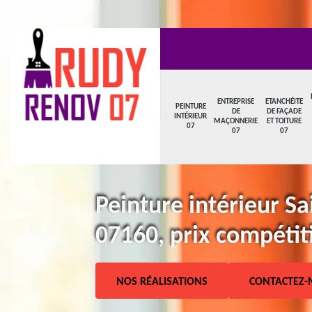
ENTREPRISE
ETANCHÉITE
PEINTURE
DE
DE FAÇADE
INTÉRIEUR
MAÇONNERIE
ET TOITURE
07
07
07
Peinture intérieur Sa
07160, prix compétiti
NOS RÉALISATIONS
CONTACTEZ-