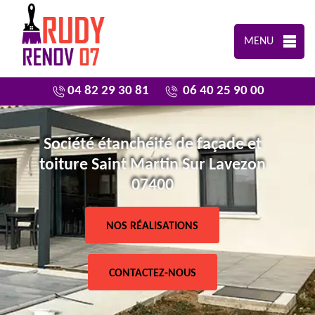
MENU
04 82 29 30 81
06 40 25 90 00
Société étanchéité de façade et
toiture Saint Martin Sur Lavezon
07400
NOS RÉALISATIONS
CONTACTEZ-NOUS