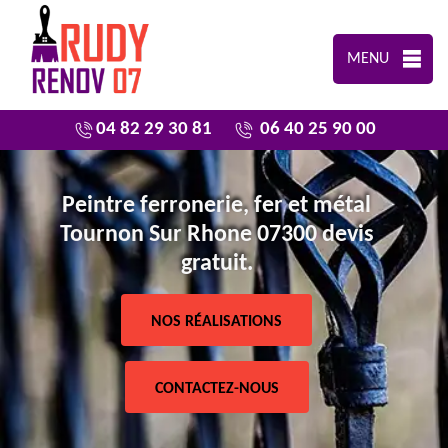
MENU
04 82 29 30 81
06 40 25 90 00
Peintre ferronerie, fer et métal
Tournon Sur Rhone 07300 devis
gratuit.
NOS RÉALISATIONS
CONTACTEZ-NOUS