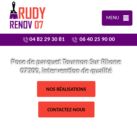
MENU
04 82 29 30 81
06 40 25 90 00
Pose de parquet Tournon Sur Rhone
07300, intervention de qualité
NOS RÉALISATIONS
CONTACTEZ-NOUS