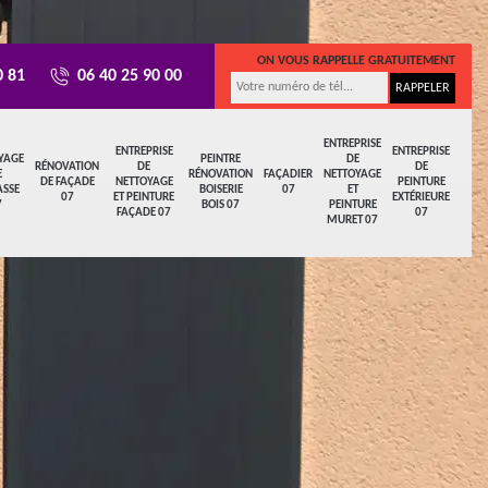
ON VOUS RAPPELLE GRATUITEMENT
0 81
06 40 25 90 00
ENTREPRISE
ENTREPRISE
ENTREPRISE
YAGE
PEINTRE
DE
RÉNOVATION
DE
DE
E
RÉNOVATION
FAÇADIER
NETTOYAGE
DE FAÇADE
NETTOYAGE
PEINTURE
ASSE
BOISERIE
07
ET
07
ET PEINTURE
EXTÉRIEURE
7
BOIS 07
PEINTURE
FAÇADE 07
07
MURET 07