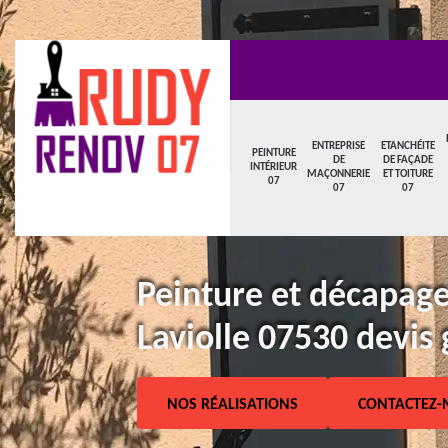
ENTREPRISE
ETANCHÉITE
PEINTURE
DE
DE FAÇADE
INTÉRIEUR
MAÇONNERIE
ET TOITURE
07
07
07
Peinture et décapage
Laviolle 07530 devis 
NOS RÉALISATIONS
CONTACTEZ-