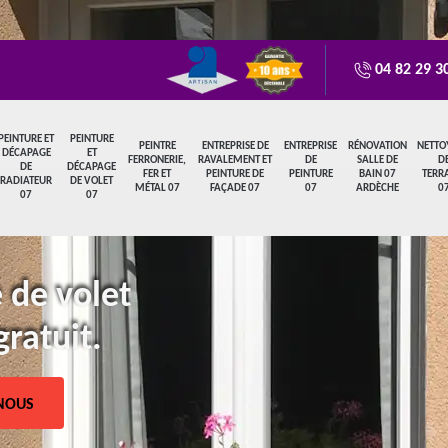
04 82 29 3
PEINTURE ET
PEINTURE
PEINTRE
ENTREPRISE DE
ENTREPRISE
RÉNOVATION
NETTO
DÉCAPAGE
ET
FERRONERIE,
RAVALEMENT ET
DE
SALLE DE
D
DE
DÉCAPAGE
FER ET
PEINTURE DE
PEINTURE
BAIN 07
TERR
RADIATEUR
DE VOLET
MÉTAL 07
FAÇADE 07
07
ARDÈCHE
0
07
07
 de volet
gratuit.
NOUS