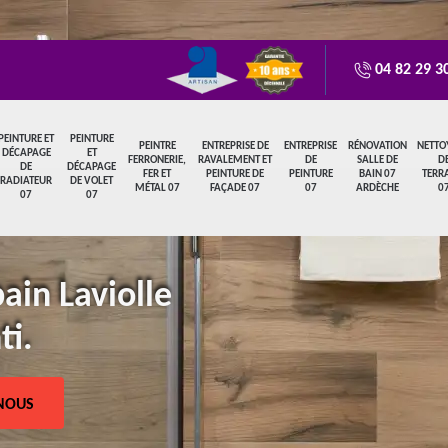
04 82 29 3
PEINTURE ET
PEINTURE
PEINTRE
ENTREPRISE DE
ENTREPRISE
RÉNOVATION
NETTO
DÉCAPAGE
ET
FERRONERIE,
RAVALEMENT ET
DE
SALLE DE
D
DE
DÉCAPAGE
FER ET
PEINTURE DE
PEINTURE
BAIN 07
TERR
RADIATEUR
DE VOLET
MÉTAL 07
FAÇADE 07
07
ARDÈCHE
0
07
07
ain Laviolle
ti.
NOUS