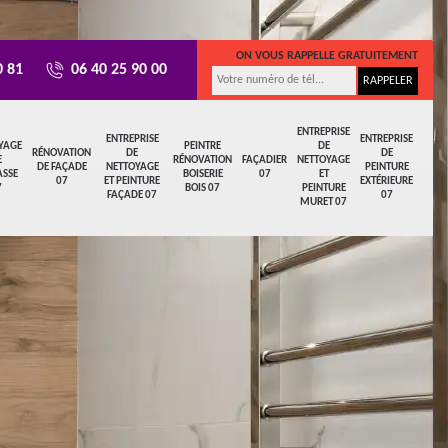
ON VOUS RAPPELLE GRATUITEMENT
0 81
06 40 25 90 00
ENTREPRISE
ENTREPRISE
ENTREPRISE
YAGE
PEINTRE
DE
RÉNOVATION
DE
DE
E
RÉNOVATION
FAÇADIER
NETTOYAGE
DE FAÇADE
NETTOYAGE
PEINTURE
ASSE
BOISERIE
07
ET
07
ET PEINTURE
EXTÉRIEURE
7
BOIS 07
PEINTURE
FAÇADE 07
07
MURET 07