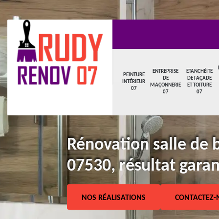
ENTREPRISE
ETANCHÉITE
PEINTURE
DE
DE FAÇADE
INTÉRIEUR
MAÇONNERIE
ET TOITURE
07
07
07
Rénovation salle de b
07530, résultat garan
NOS RÉALISATIONS
CONTACTEZ-