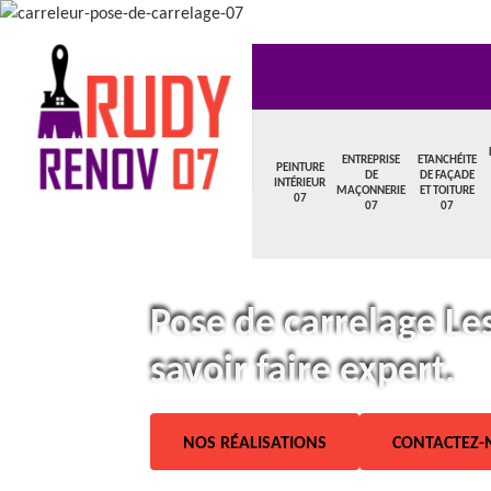
ENTREPRISE
ETANCHÉITE
PEINTURE
DE
DE FAÇADE
INTÉRIEUR
MAÇONNERIE
ET TOITURE
07
07
07
Pose de carrelage Le
savoir faire expert.
NOS RÉALISATIONS
CONTACTEZ-