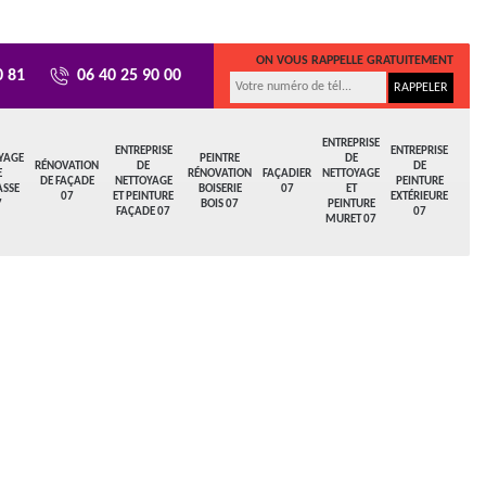
ON VOUS RAPPELLE GRATUITEMENT
0 81
06 40 25 90 00
ENTREPRISE
ENTREPRISE
ENTREPRISE
YAGE
PEINTRE
DE
RÉNOVATION
DE
DE
E
RÉNOVATION
FAÇADIER
NETTOYAGE
DE FAÇADE
NETTOYAGE
PEINTURE
ASSE
BOISERIE
07
ET
07
ET PEINTURE
EXTÉRIEURE
7
BOIS 07
PEINTURE
FAÇADE 07
07
MURET 07