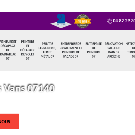
04 82 29 3
PEINTURE ET
PEINTURE
PEINTRE
ENTREPRISE DE
ENTREPRISE
RÉNOVATION
NETTO
DÉCAPAGE
ET
FERRONERIE,
RAVALEMENT ET
DE
SALLE DE
D
DE
DÉCAPAGE
FER ET
PEINTURE DE
PEINTURE
BAIN 07
TERR
RADIATEUR
DE VOLET
MÉTAL 07
FAÇADE 07
07
ARDÈCHE
0
07
07
s Vans 07140
NOUS