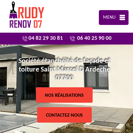
MENU
04 82 29 30 81
06 40 25 90 00
Société étanchéité de façade et
toiture Saint Marcel D Ardeche
07700
NOS RÉALISATIONS
CONTACTEZ-NOUS